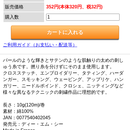
販売価格
352円(本体320円、税32円)
購入数
ご利用ガイド（お支払い・配送等）
パールのような輝きとサテンのような肌触りの太めの刺し
ゅう糸です。撚り糸を分けずにそのまま使用します。
クロスステッチ、エンブロイダリー、タティング、ハーダ
ンガー、スモッキング、ウェービング、アップリケ、ハン
ガリー、ニードルポインド、クロシェ、ニッティングなど
様々な異なるテクニックの刺繍作品に理想的です。
長さ：10g(120m)/巻
素材：綿100%
JAN：0077540402045
発売元：ディー・エム・シー