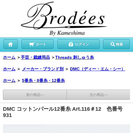
カート
ログイン
検索
ホーム
＞
手芸・裁縫用品
＞
Threads 刺しゅう糸
ホーム
＞
メーカー・ブランド別
＞
DMC（ディー・エム・シー）
ホーム
＞
5番糸・8番糸・12番糸
前の商品へ
次の商品へ
DMC コットンパール12番糸 Art.116＃12 色番号
931