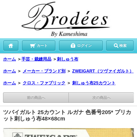
カート
ログイン
検索
ホーム
＞
手芸・裁縫用品
＞
刺しゅう布
ホーム
＞
メーカー・ブランド別
＞
ZWEIGART（ツヴァイガルト）
ホーム
＞
クロス・ファブリック
＞
刺しゅう布25カウント
前の商品へ
次の商品へ
ツバイガルト 25カウント ルガナ 色番号205* プリカ
ット刺しゅう布48×68cm