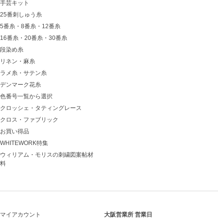
手芸キット
25番刺しゅう糸
5番糸・8番糸・12番糸
16番糸・20番糸・30番糸
段染め糸
リネン・麻糸
ラメ糸・サテン糸
デンマーク花糸
色番号一覧から選択
クロッシェ・タティングレース
クロス・ファブリック
お買い得品
WHITEWORK特集
ウィリアム・モリスの刺繍図案帖材
料
マイアカウント
大阪営業所 営業日