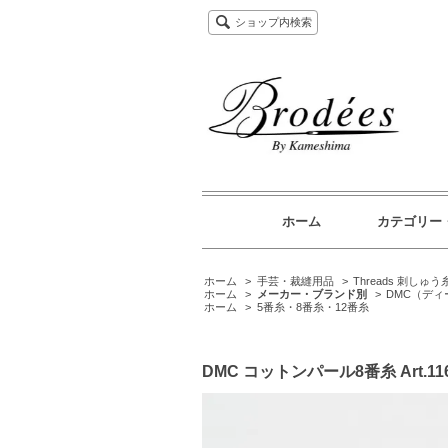
ショップ内検索
ホーム
カテゴリー
ホーム
>
手芸・裁縫用品
>
Threads 刺しゅう
ホーム
>
メーカー・ブランド別
>
DMC（デ
ホーム
>
5番糸・8番糸・12番糸
DMC コットンパール8番糸 Art.1