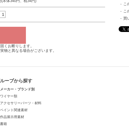
円(本体340円、税34円)
こ
こ
買
は固くお断りします。
が実物と異なる場合がございます。
グループから探す
メーカー・ブランド別
ワイヤー類
アクセサリーパーツ・材料
ペイント関連素材
作品展示用素材
書籍