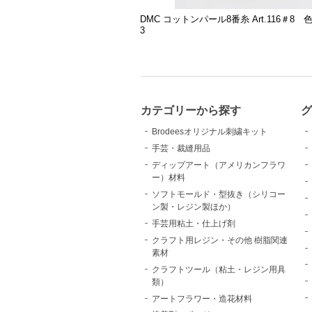
DMC コットンパール8番糸 Art.116＃8 
3
カテゴリーから探す
Brodeesオリジナル刺繍キット
手芸・裁縫用品
ディップアート（アメリカンフラワ
ー）材料
ソフトモールド・型抜き（シリコー
ン製・レジン製ほか）
手芸用粘土・仕上げ剤
クラフト用レジン・その他 樹脂関連
素材
クラフトツール（粘土・レジン用具
類）
アートフラワー・造花材料