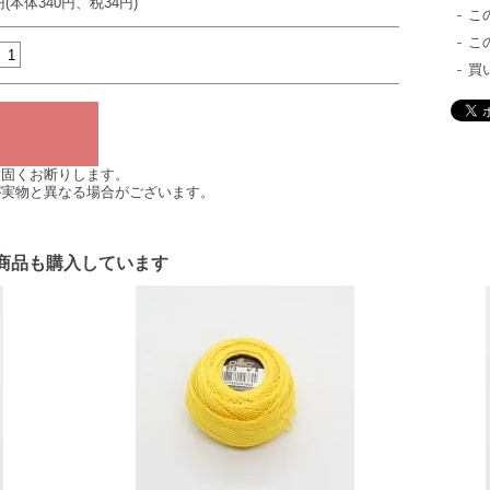
円(本体340円、税34円)
こ
こ
買
は固くお断りします。
が実物と異なる場合がございます。
商品も購入しています