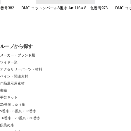
色番号382
DMC コットンパール8番糸 Art.116＃8 色番号973
DMC コ
グループから探す
メーカー・ブランド別
ワイヤー類
アクセサリーパーツ・材料
ペイント関連素材
作品展示用素材
書籍
手芸キット
25番刺しゅう糸
5番糸・8番糸・12番糸
16番糸・20番糸・30番糸
段染め糸