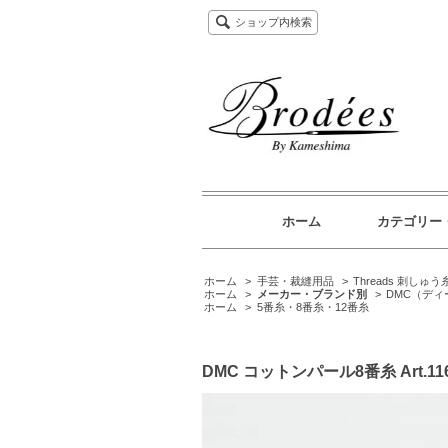
ショップ内検索
ホーム
カテゴリー
ホーム
>
手芸・裁縫用品
>
Threads 刺しゅう
ホーム
>
メーカー・ブランド別
>
DMC（デ
ホーム
>
5番糸・8番糸・12番糸
DMC コットンパール8番糸 Art.1