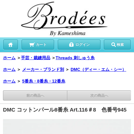
カート
ログイン
検索
ホーム
＞
手芸・裁縫用品
＞
Threads 刺しゅう糸
ホーム
＞
メーカー・ブランド別
＞
DMC（ディー・エム・シー）
ホーム
＞
5番糸・8番糸・12番糸
前の商品へ
次の商品へ
DMC コットンパール8番糸 Art.116＃8 色番号945