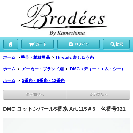
カート
ログイン
検索
ホーム
＞
手芸・裁縫用品
＞
Threads 刺しゅう糸
ホーム
＞
メーカー・ブランド別
＞
DMC（ディー・エム・シー）
ホーム
＞
5番糸・8番糸・12番糸
前の商品へ
次の商品へ
DMC コットンパール5番糸 Art.115＃5 色番号321