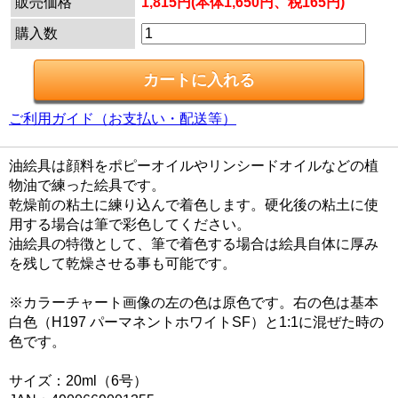
販売価格
1,815円(本体1,650円、税165円)
購入数
ご利用ガイド（お支払い・配送等）
油絵具は顔料をポピーオイルやリンシードオイルなどの植
物油で練った絵具です。
乾燥前の粘土に練り込んで着色します。硬化後の粘土に使
用する場合は筆で彩色してください。
油絵具の特徴として、筆で着色する場合は絵具自体に厚み
を残して乾燥させる事も可能です。
※カラーチャート画像の左の色は原色です。右の色は基本
白色（H197 パーマネントホワイトSF）と1:1に混ぜた時の
色です。
サイズ：20ml（6号）