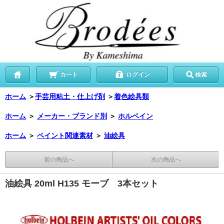
カート
ログイン
検索
ホーム
＞
手芸用粘土・仕上げ剤
＞
着色絵具類
ホーム
＞
メーカー・ブランド別
＞
ホルベイン
ホーム
＞
ペイント関連素材
＞
油絵具
前の商品へ
次の商品へ
油絵具 20ml H135 モーブ 3本セット