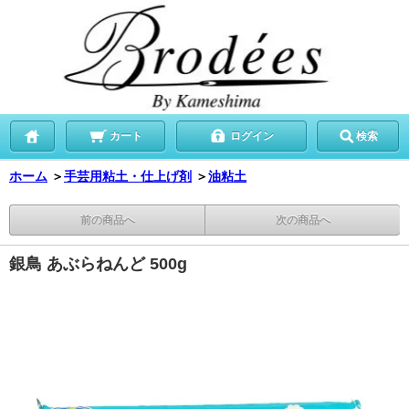
カート
ログイン
検索
ホーム
＞
手芸用粘土・仕上げ剤
＞
油粘土
前の商品へ
次の商品へ
銀鳥 あぶらねんど 500g