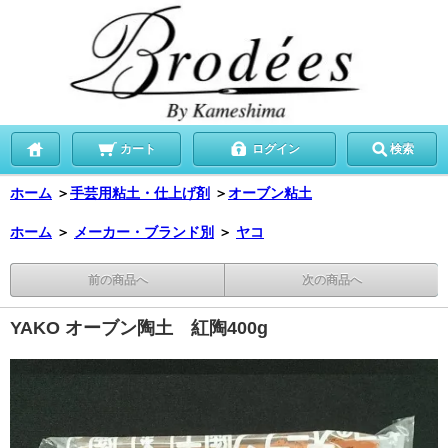
カート
ログイン
検索
ホーム
＞
手芸用粘土・仕上げ剤
＞
オーブン粘土
ホーム
＞
メーカー・ブランド別
＞
ヤコ
前の商品へ
次の商品へ
YAKO オーブン陶土 紅陶400g