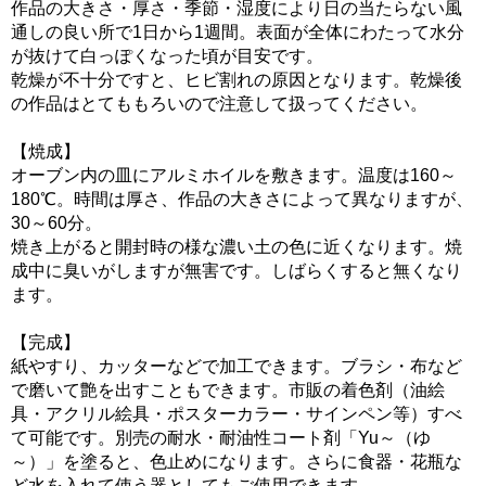
作品の大きさ・厚さ・季節・湿度により日の当たらない風
通しの良い所で1日から1週間。表面が全体にわたって水分
が抜けて白っぽくなった頃が目安です。
乾燥が不十分ですと、ヒビ割れの原因となります。乾燥後
の作品はとてももろいので注意して扱ってください。
【焼成】
オーブン内の皿にアルミホイルを敷きます。温度は160～
180℃。時間は厚さ、作品の大きさによって異なりますが、
30～60分。
焼き上がると開封時の様な濃い土の色に近くなります。焼
成中に臭いがしますが無害です。しばらくすると無くなり
ます。
【完成】
紙やすり、カッターなどで加工できます。ブラシ・布など
で磨いて艶を出すこともできます。市販の着色剤（油絵
具・アクリル絵具・ポスターカラー・サインペン等）すべ
て可能です。別売の耐水・耐油性コート剤「Yu～（ゆ
～）」を塗ると、色止めになります。さらに食器・花瓶な
ど水を入れて使う器としてもご使用できます。