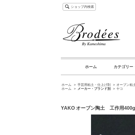
ショップ内検索
ホーム
カテゴリー
ホーム
>
手芸用粘土・仕上げ剤
>
オーブン粘
ホーム
>
メーカー・ブランド別
>
ヤコ
YAKO オーブン陶土 工作用400