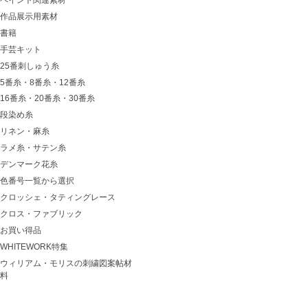
作品展示用素材
書籍
手芸キット
25番刺しゅう糸
5番糸・8番糸・12番糸
16番糸・20番糸・30番糸
段染め糸
リネン・麻糸
ラメ糸・サテン糸
デンマーク花糸
色番号一覧から選択
クロッシェ・タティングレース
クロス・ファブリック
お買い得品
WHITEWORK特集
ウィリアム・モリスの刺繍図案帖材
料