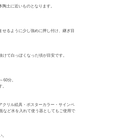
本陶土に近いものとなります。
ませるように少し強めに押し付け、継ぎ目
抜けて白っぽくなった頃が目安です。
～60分。
す。
アクリル絵具・ポスターカラー・サインペ
瓶など水を入れて使う器としてもご使用で
い。