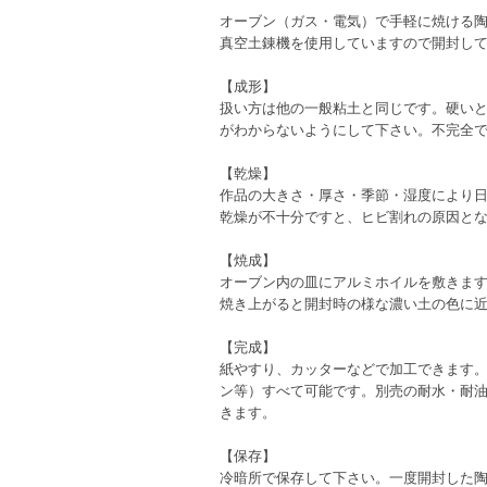
オーブン（ガス・電気）で手軽に焼ける
真空土錬機を使用していますので開封し
【成形】
扱い方は他の一般粘土と同じです。硬い
がわからないようにして下さい。不完全
【乾燥】
作品の大きさ・厚さ・季節・湿度により日
乾燥が不十分ですと、ヒビ割れの原因と
【焼成】
オーブン内の皿にアルミホイルを敷きます。
焼き上がると開封時の様な濃い土の色に
【完成】
紙やすり、カッターなどで加工できます
ン等）すべて可能です。別売の耐水・耐油
きます。
【保存】
冷暗所で保存して下さい。一度開封した