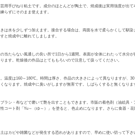
陶芸用手びねり粘土です。成分のほとんどが陶土で、焼成後は実用強度が出て
て練らずにそのまま使えます。
ときは水を少しずつ加えます。接合する場合は、両面を水で柔らかくして馴染
ですと焼成中に離れてしまします。
の当たらない風通しの良い所で1日から1週間。表面が全体にわたって水分が
なります。乾燥後の作品はとてももろいので注意して扱ってください。
温度は160～180℃。時間は厚さ、作品の大きさによって異なりますが、30
近くなります。焼成中に臭いがしますが無害です。しばらくすると無くなりま
。ブラシ・布などで磨いて艶を出すこともできます。市販の着色剤（油絵具・
性コート剤「Yu～（ゆ～）」を塗ると、色止めになります。さらに食器・花
陶土はカビや雑菌などが発生する恐れがありますので、早めに使い切って下さ