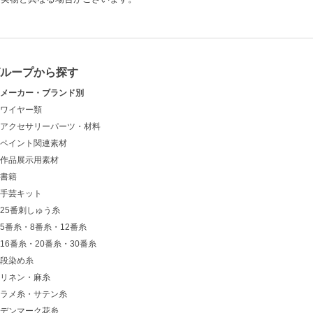
グループから探す
メーカー・ブランド別
ワイヤー類
アクセサリーパーツ・材料
ペイント関連素材
作品展示用素材
書籍
手芸キット
25番刺しゅう糸
5番糸・8番糸・12番糸
16番糸・20番糸・30番糸
段染め糸
リネン・麻糸
ラメ糸・サテン糸
デンマーク花糸