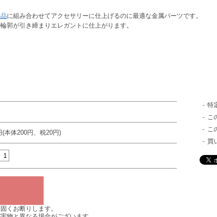
作品
に組み合わせてアクセサリーに仕上げるのに最適な金属パーツです。
の輪郭が引き締まりエレガントに仕上がります。
特
こ
こ
円(本体200円、税20円)
買
は固くお断りします。
が実物と異なる場合がございます。