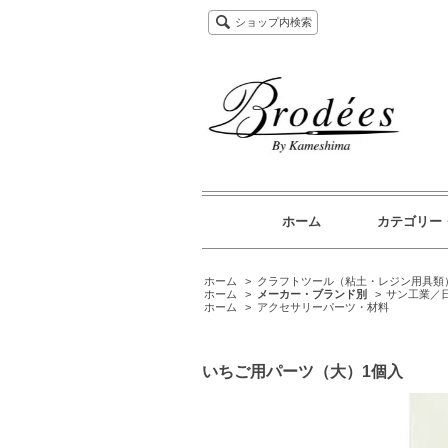
ショップ内検索
ホーム
カテゴリー
ホーム
>
クラフトツール（粘土・レジン用具類
ホーム
>
メーカー・ブランド別
>
サン工業／
ホーム
>
アクセサリーパーツ・材料
いちご用パーツ（大）1個入