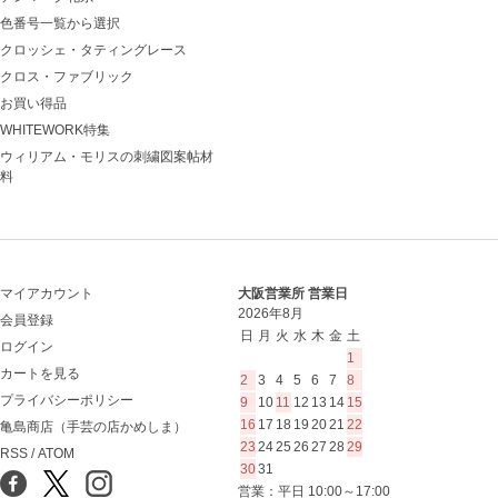
色番号一覧から選択
クロッシェ・タティングレース
クロス・ファブリック
お買い得品
WHITEWORK特集
ウィリアム・モリスの刺繍図案帖材
料
マイアカウント
大阪営業所 営業日
2026年8月
会員登録
日
月
火
水
木
金
土
ログイン
1
カートを見る
2
3
4
5
6
7
8
プライバシーポリシー
9
10
11
12
13
14
15
16
17
18
19
20
21
22
亀島商店（手芸の店かめしま）
23
24
25
26
27
28
29
RSS
/
ATOM
30
31
営業：平日 10:00～17:00