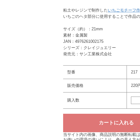
粘土やレジンで制作した
いちごモチーフ
いちごのヘタ部分に使用することで作品
サイズ（約）：21mm
素材：金属製
JAN：4976261002175
シリーズ：クレイジュエリー
発売元：サン工業株式会社
型番
217
販売価格
220
購入数
当サイト内の画像、商品説明の無断転載
お使いの環境の違いにより、色の見え方