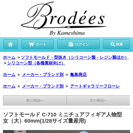
カート
ログイン
検索
ホーム
＞
ソフトモールド・型抜き（シリコーン製・レジン製ほか）
＞
シリコーン型（各種素材向け）
ホーム
＞
メーカー・ブランド別
＞
亀島商店
ホーム
＞
メーカー・ブランド別
＞
アートギャラリーフローレ
前の商品へ
次の商品へ
ソフトモールド C-710 ミニチュアフィギア人物型
女（大）60mm(1/28サイズ量産用)