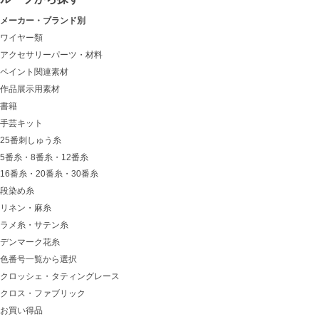
メーカー・ブランド別
ワイヤー類
アクセサリーパーツ・材料
ペイント関連素材
作品展示用素材
書籍
手芸キット
25番刺しゅう糸
5番糸・8番糸・12番糸
16番糸・20番糸・30番糸
段染め糸
リネン・麻糸
ラメ糸・サテン糸
デンマーク花糸
色番号一覧から選択
クロッシェ・タティングレース
クロス・ファブリック
お買い得品