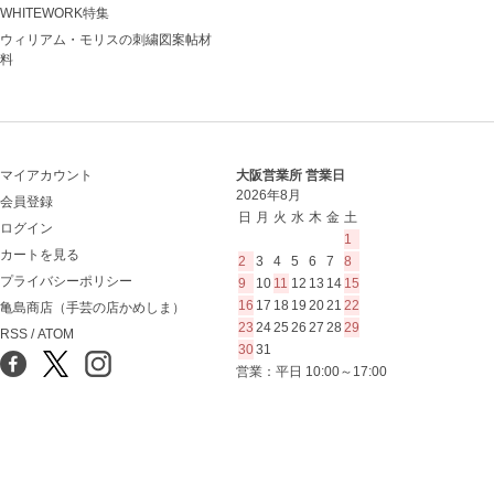
WHITEWORK特集
ウィリアム・モリスの刺繍図案帖材
料
マイアカウント
大阪営業所 営業日
2026年8月
会員登録
日
月
火
水
木
金
土
ログイン
1
カートを見る
2
3
4
5
6
7
8
プライバシーポリシー
9
10
11
12
13
14
15
16
17
18
19
20
21
22
亀島商店（手芸の店かめしま）
23
24
25
26
27
28
29
RSS
/
ATOM
30
31
営業：平日 10:00～17:00