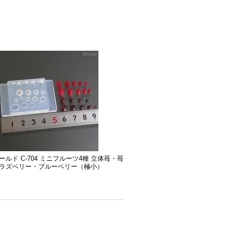
ルド C-704 ミニフルーツ4種 立体苺・苺
ラズベリー・ブルーベリー（極小）