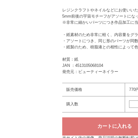
レジンクラフトやネイルなどにお使いい
5mm前後の宇宙モチーフがアソートにな
※非常に細かいパーツにつき作品加工に
・紙素材のため非常に軽く、内容量をグ
・アソートにつき、同じ形のパーツが同
・紙製のため、樹脂液との相性によって
材質：紙
JAN ：4513105068104
発売元：ビューティーネイラー
販売価格
770
購入数
当サイト内の画像、商品説明の無断転載