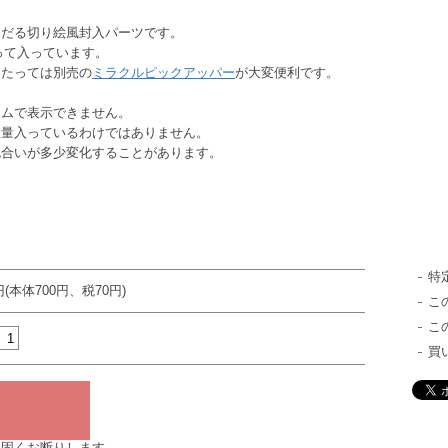
ただる切り絵風封入パーツです。
って入っています。
当たっては別売の
ミラクルピックアッパー
が大変便利です。
ラムで表示できません。
数量入っているわけではありません。
色合いが多少変化することがあります。
特
円(本体700円、税70円)
こ
こ
買
は固くお断りします。