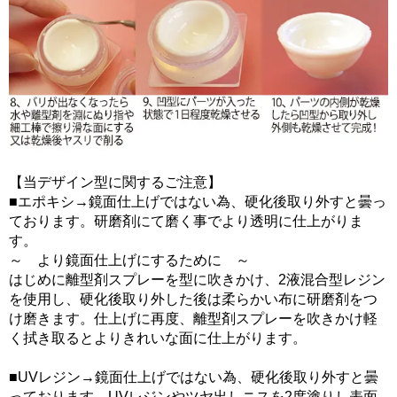
【当デザイン型に関するご注意】
■エポキシ→鏡面仕上げではない為、硬化後取り外すと曇っ
ております。研磨剤にて磨く事でより透明に仕上がりま
す。
～ より鏡面仕上げにするために ～
はじめに離型剤スプレーを型に吹きかけ、2液混合型レジン
を使用し、硬化後取り外した後は柔らかい布に研磨剤をつ
け磨きます。仕上げに再度、離型剤スプレーを吹きかけ軽
く拭き取るとよりきれいな面に仕上がります。
■UVレジン→鏡面仕上げではない為、硬化後取り外すと曇
っております。UVレジンやツヤ出しニスを2度塗りし表面