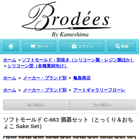
カート
ログイン
検索
ホーム
＞
ソフトモールド・型抜き（シリコーン製・レジン製ほか）
＞
シリコーン型（各種素材向け）
ホーム
＞
メーカー・ブランド別
＞
亀島商店
ホーム
＞
メーカー・ブランド別
＞
アートギャラリーフローレ
前の商品へ
次の商品へ
ソフトモールド C-663 酒器セット（とっくり＆おち
ょこ Sake Set）