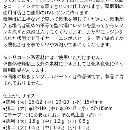
をコーティングする事できれいに仕上がります。研磨剤の
使用可否はご使用のUVレジンに依ります。
気泡は細工棒などで突いて気泡を潰してください。気泡が
入る場合は硬めの筆等で型の溝にレジンを塗ってからレジ
ンを流すと気泡は入りにくくなります。また型にレジンを
入れた状態でドライヤー・エンボスヒーター等で温めてか
ら硬化させる事でシワや気泡ができにくくなります。
※シリコーン系素材にはご使用いただけません。
※自然乾燥粘土以外の素材につきましては化学変化に伴う
耐用限界があります。
※画像の抜きサンプル（パーツ）は作品例です。製品に含
まれておりません。
仕上がりサイズ：
●徳利（大）25×12（中）20×10 （小）15×7mm
●猪口（大）φ12×H9（中）φ10×H7（小）φ7×H5mm
モチーフ1つに必要なおおよそな粘土量（約）：
●徳利（大）1.8ｇ（中）1.2ｇ（小）0.5ｇ
●猪口（大）0.5ｇ（中）0.3ｇ（小）0.1ｇ