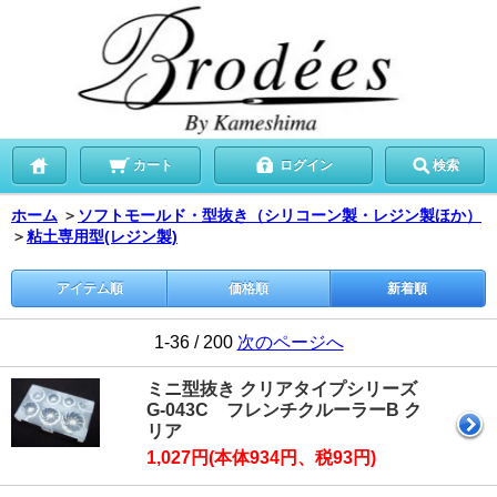
カート
ログイン
検索
ホーム
＞
ソフトモールド・型抜き（シリコーン製・レジン製ほか）
＞
粘土専用型(レジン製)
アイテム順
価格順
新着順
1-36 / 200
次のページへ
ミニ型抜き クリアタイプシリーズ
G-043C フレンチクルーラーB ク
リア
1,027円(本体934円、税93円)